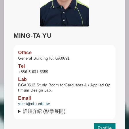
MING-TA YU
Office
General Building I6: GA0691
Tel
+886-5-631-5359
Lab
BGA0612 Study Room forGraduates-1 / Applied Op
timum Design Lab.
Email
yumt@nfu.edu.tw
詳細介紹 (點擊展開)
Profile