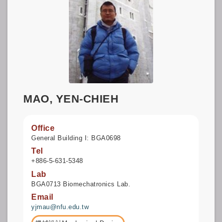
MAO, YEN-CHIEH
Office
General Building I: BGA0698
Tel
+886-5-631-5348
Lab
BGA0713 Biomechatronics Lab.
Email
yjmau@nfu.edu.tw