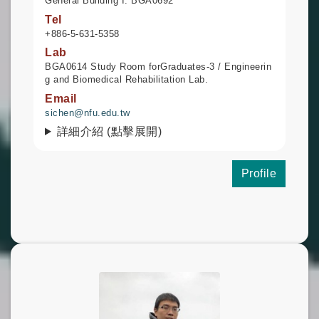
General Building I: BGA0692
Tel
+886-5-631-5358
Lab
BGA0614 Study Room forGraduates-3 / Engineerin
g and Biomedical Rehabilitation Lab.
Email
sichen@nfu.edu.tw
詳細介紹 (點擊展開)
Profile