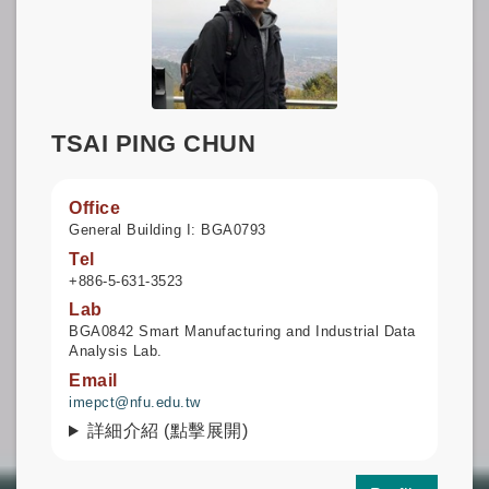
TSAI PING CHUN
Office
General Building I: BGA0793
Tel
+886-5-631-3523
Lab
BGA0842 Smart Manufacturing and Industrial Data
Analysis Lab.
Email
imepct@nfu.edu.tw
詳細介紹 (點擊展開)