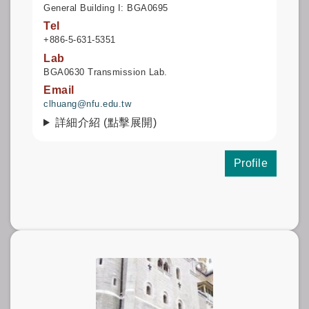
General Building I: BGA0695
Tel
+886-5-631-5351
Lab
BGA0630 Transmission Lab.
Email
clhuang@nfu.edu.tw
詳細介紹 (點擊展開)
Profile