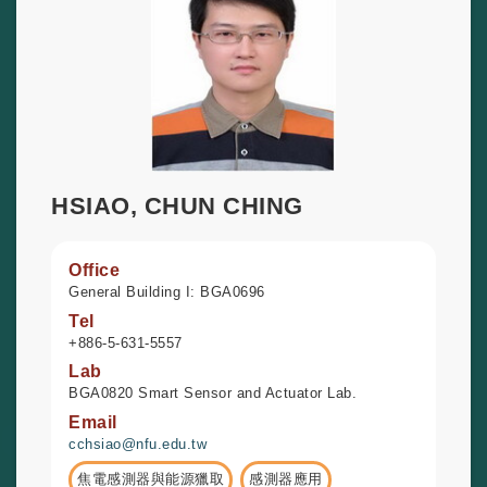
HSIAO, CHUN CHING
Office
General Building I: BGA0696
Tel
+886-5-631-5557
Lab
BGA0820 Smart Sensor and Actuator Lab.
Email
cchsiao@nfu.edu.tw
焦電感測器與能源獵取
感測器應用