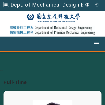
Dept. of Mechanical Design Engineering, NFU
Toggl
Go to main content
:::
Full-Time