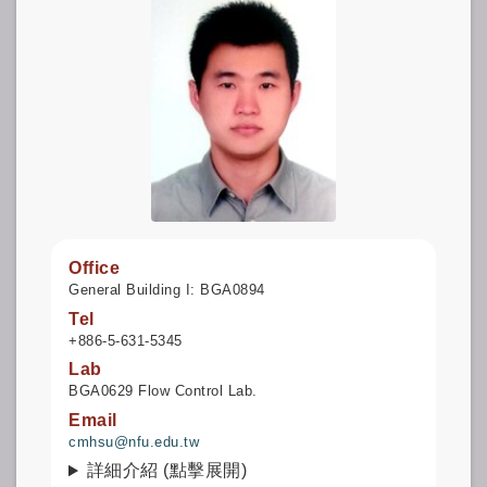
Office
General Building I: BGA0894
Tel
+886-5-631-5345
Lab
BGA0629 Flow Control Lab.
Email
cmhsu@nfu.edu.tw
詳細介紹 (點擊展開)