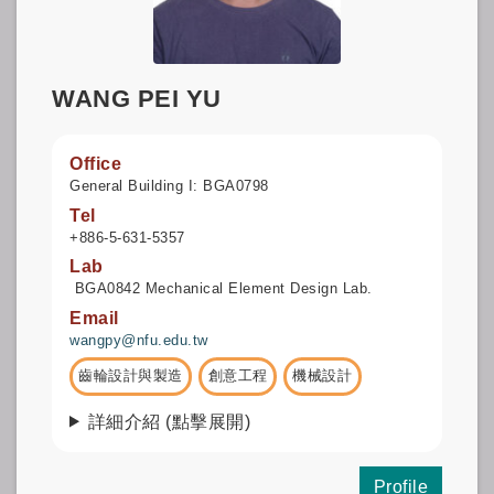
WANG PEI YU
Office
General Building I: BGA0798
Tel
+886-5-631-5357
Lab
BGA0842 Mechanical Element Design Lab.
Email
wangpy@nfu.edu.tw
齒輪設計與製造
創意工程
機械設計
詳細介紹 (點擊展開)
Profile