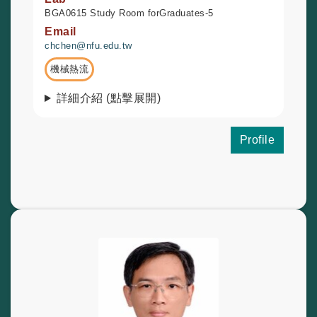
BGA0615 Study Room forGraduates-5
Email
chchen@nfu.edu.tw
機械熱流
詳細介紹 (點擊展開)
Profile