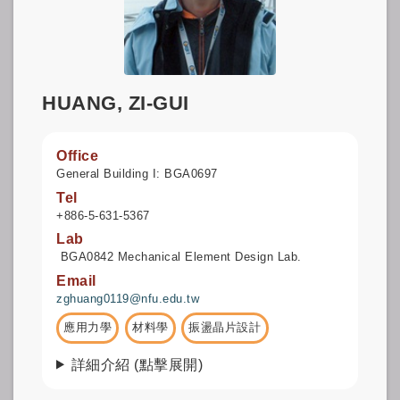
HUANG, ZI-GUI
Office
General Building I: BGA0697
Tel
+886-5-631-5367
Lab
BGA0842 Mechanical Element Design Lab.
Email
zghuang0119@nfu.edu.tw
應用力學
材料學
振盪晶片設計
詳細介紹 (點擊展開)