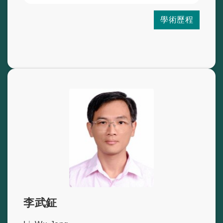
學術歷程
李武鉦