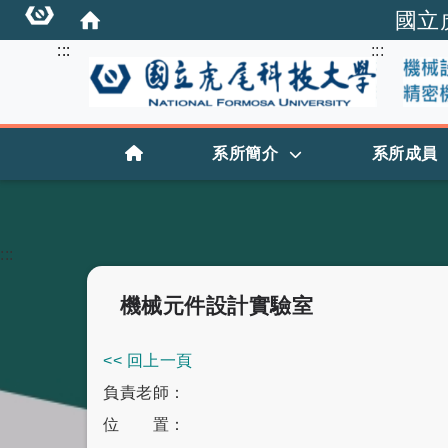
國立
:::
:::
:::
首頁
系所簡介
系所成員
:::
機械元件設計實驗室
<< 回上一頁
負責老師：
位 置：