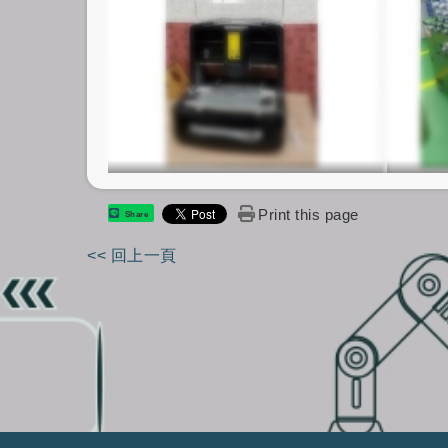
Print this page
Share
<< 回上一頁