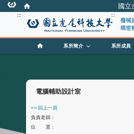
國立
:::
:::
:::
首頁
系所簡介
系所成員
:::
電腦輔助設計室
<< 回上一頁
負責老師：
位 置：