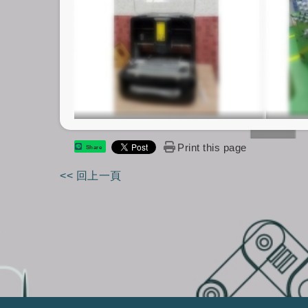
Print this page
Share
<< 回上一頁