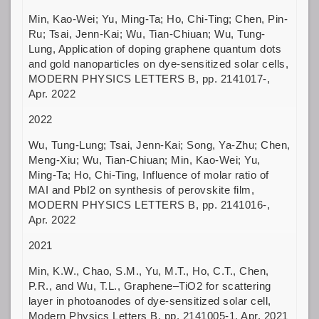
Min, Kao-Wei; Yu, Ming-Ta; Ho, Chi-Ting; Chen, Pin-
Ru; Tsai, Jenn-Kai; Wu, Tian-Chiuan; Wu, Tung-
Lung, Application of doping graphene quantum dots
and gold nanoparticles on dye-sensitized solar cells,
MODERN PHYSICS LETTERS B, pp. 2141017-,
Apr. 2022
2022
Wu, Tung-Lung; Tsai, Jenn-Kai; Song, Ya-Zhu; Chen,
Meng-Xiu; Wu, Tian-Chiuan; Min, Kao-Wei; Yu,
Ming-Ta; Ho, Chi-Ting, Influence of molar ratio of
MAI and PbI2 on synthesis of perovskite film,
MODERN PHYSICS LETTERS B, pp. 2141016-,
Apr. 2022
2021
Min, K.W., Chao, S.M., Yu, M.T., Ho, C.T., Chen,
P.R., and Wu, T.L., Graphene–TiO2 for scattering
layer in photoanodes of dye-sensitized solar cell,
Modern Physics Letters B, pp. 2141005-1, Apr. 2021