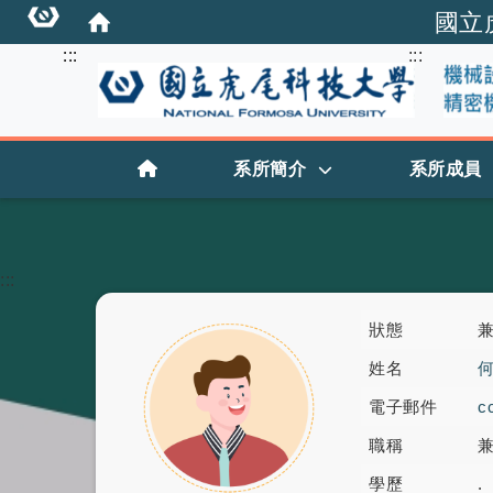
國立
:::
:::
:::
首頁
系所簡介
系所成員
:::
狀態
姓名
電子郵件
c
職稱
學歷
.