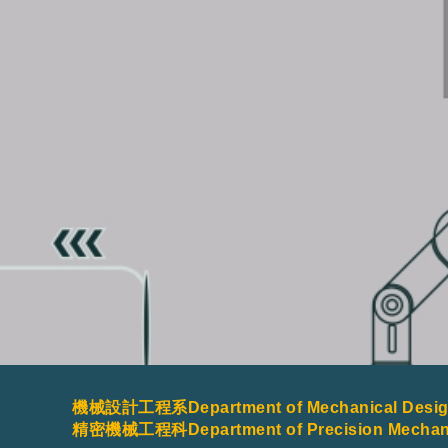
機械設計工程系Department of Mechanical Design
精密機械工程科Department of Precision Mechanic