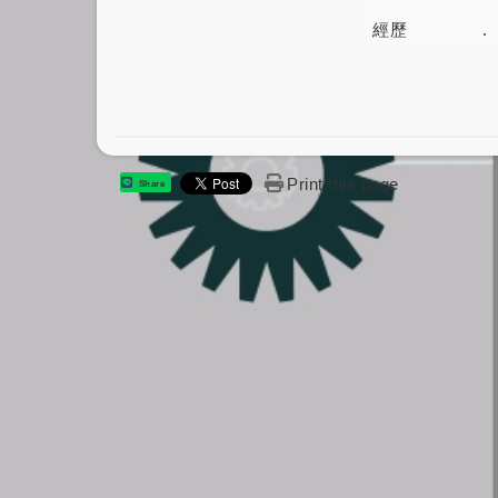
經歷
.
Print this page
Share