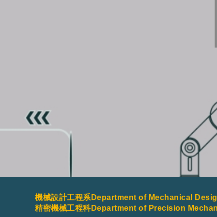
機械設計工程系Department of Mechanical Design
精密機械工程科Department of Precision Mechanic