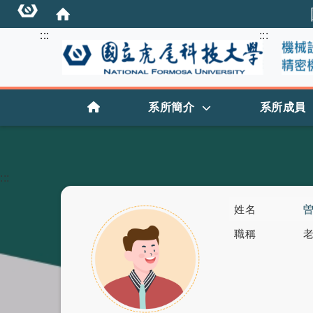
:::
:::
:::
首頁
系所簡介
系所成員
:::
姓名
曽
職稱