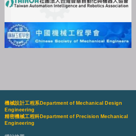
機械設計工程系Department of Mechanical Design
Engineering
精密機械工程科Department of Precision Mechanical
Engineering