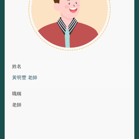
姓名
黃明豐 老師
職稱
老師