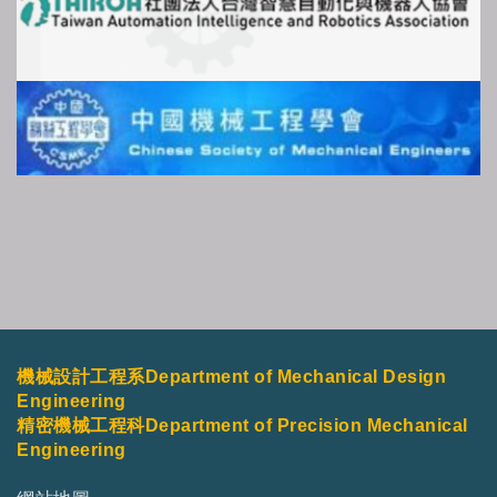
機械設計工程系Department of Mechanical Design
Engineering
精密機械工程科Department of Precision Mechanical
Engineering