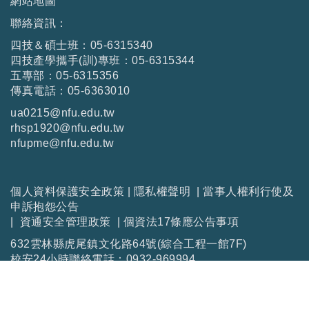
網站地圖
聯絡資訊：
四技＆碩士班：05-6315340
四技產學攜手(訓)專班：05-6315344
五專部：05-6315356
傳真電話：05-6363010
ua0215@nfu.edu.tw
rhsp1920@nfu.edu.tw
nfupme@nfu.edu.tw
個人資料保護安全政策
|
隱私權聲明
|
當事人權利行使及
申訴抱怨公告
|
資通安全管理政策
|
個資法17條應公告事項
632雲林縣虎尾鎮文化路64號(綜合工程一館7F)
校安24小時聯絡電話：0932-969994